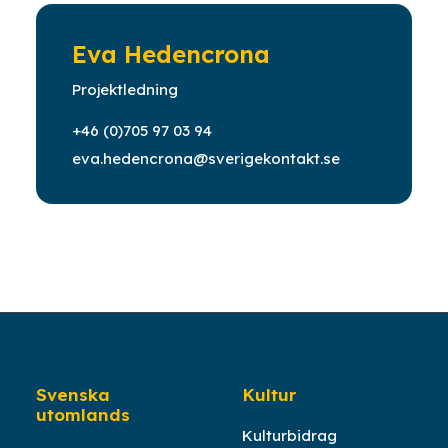
Eva Hedencrona
Projektledning
+46 (0)705 97 03 94
eva.hedencrona@sverigekontakt.se
Svenska
Kultur
utomlands
Kulturbidrag