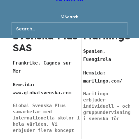
Search
Global
Svenska Plus
Marilingo
SAS
Spanien,
Fuengirola
Frankrike, Cagnes sur
Mer
Hemsida:
marilingo.com/
Hemsida:
www.globalsvenska.com
Marilingo
erbjuder
Global Svenska Plus
individuell - och
samarbetar med
gruppundervisning
internationella skolor i
i svenska för
hela världen. Vi
barn och ungdom.
erbjuder flera koncept
Vår undervisning
för kvalificerad
sker via distans.