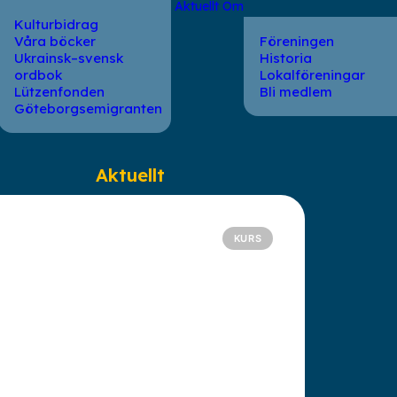
Aktuellt
Om
Kulturbidrag
Våra böcker
Föreningen
Ukrainsk–svensk
Historia
ordbok
Lokalföreningar
Lützenfonden
Bli medlem
Göteborgsemigranten
Aktuellt
KURS