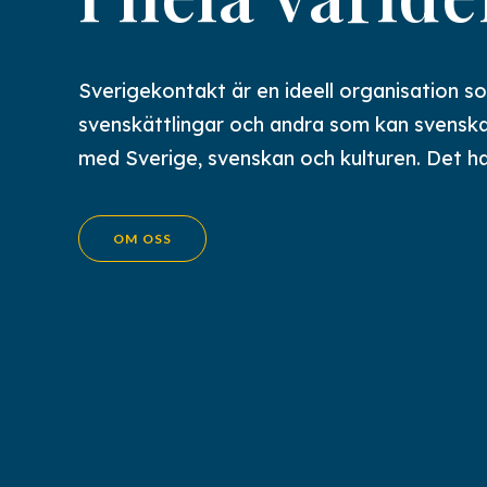
Sverigekontakt är en ideell organisation so
July 21, 2026
Tävla i sommar!
svenskättlingar och andra som kan svenska 
med Sverige, svenskan och kulturen. Det ha
Kan det vara semestertiderna som gör att
ovanligt många har skickat in svar på
nutidsorienteringen i senaste…
OM OSS
LÄS MER