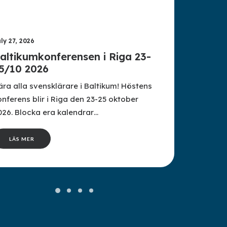
ly 27, 2026
July 
altikumkonferensen i Riga 23-
So
5/10 2026
sv
ära alla svensklärare i Baltikum! Höstens
Stud
onferens blir i Riga den 23-25 oktober
18 å
026. Blocka era kalendrar…
som
LÄS MER