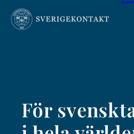
Svens
TIDNINGEN
För svenskt
i hela värld