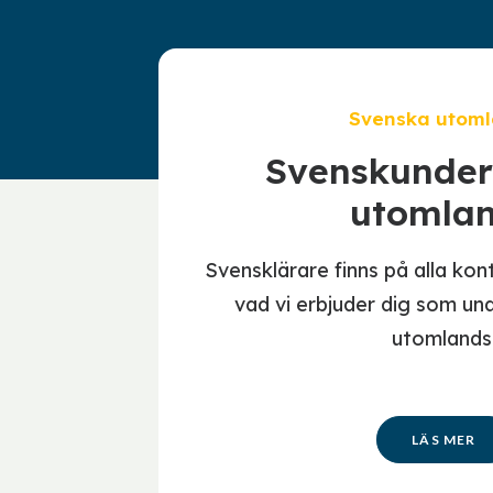
Svenska utom
Svenskunder
utomla
Svensklärare finns på alla kon
vad vi erbjuder dig som und
utomlands
LÄS MER