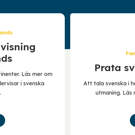
lands
visning
Fam
nds
Prata s
tinenter. Läs mer om
ervisar i svenska
Att tala svenska i
.
utmaning. Läs